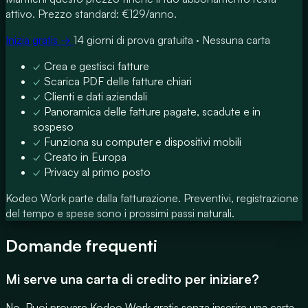
attivo. Prezzo standard: €129/anno.
Inizia gratis →
14 giorni di prova gratuita · Nessuna carta
✓
Crea e gestisci fatture
✓
Scarica PDF delle fatture chiari
✓
Clienti e dati aziendali
✓
Panoramica delle fatture pagate, scadute e in
sospeso
✓
Funziona su computer e dispositivi mobili
✓
Creato in Europa
✓
Privacy al primo posto
Kodeo Work parte dalla fatturazione. Preventivi, registrazione
del tempo e spese sono i prossimi passi naturali.
Domande frequenti
Mi serve una carta di credito per iniziare?
No. Puoi provare Kodeo Work gratis senza inserire una carta