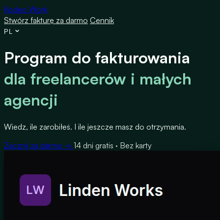
Kodeo Work
Stwórz fakturę za darmo
Cennik
PL
Program do fakturowania
dla freelancerów i małych
agencji
Wiedz, ile zarobiłeś. I ile jeszcze masz do otrzymania.
Zacznij za darmo →
14 dni gratis · Bez karty